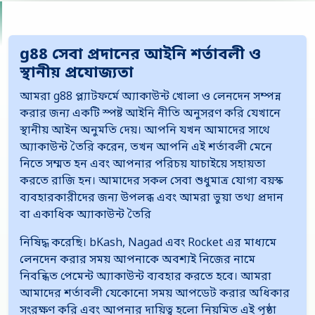
g88 সেবা প্রদানের আইনি শর্তাবলী ও
স্থানীয় প্রযোজ্যতা
আমরা g88 প্ল্যাটফর্মে অ্যাকাউন্ট খোলা ও লেনদেন সম্পন্ন
করার জন্য একটি স্পষ্ট আইনি নীতি অনুসরণ করি যেখানে
স্থানীয় আইন অনুমতি দেয়। আপনি যখন আমাদের সাথে
অ্যাকাউন্ট তৈরি করেন, তখন আপনি এই শর্তাবলী মেনে
নিতে সম্মত হন এবং আপনার পরিচয় যাচাইয়ে সহায়তা
করতে রাজি হন। আমাদের সকল সেবা শুধুমাত্র যোগ্য বয়স্ক
ব্যবহারকারীদের জন্য উপলব্ধ এবং আমরা ভুয়া তথ্য প্রদান
বা একাধিক অ্যাকাউন্ট তৈরি
নিষিদ্ধ করেছি। bKash, Nagad এবং Rocket এর মাধ্যমে
লেনদেন করার সময় আপনাকে অবশ্যই নিজের নামে
নিবন্ধিত পেমেন্ট অ্যাকাউন্ট ব্যবহার করতে হবে। আমরা
আমাদের শর্তাবলী যেকোনো সময় আপডেট করার অধিকার
সংরক্ষণ করি এবং আপনার দায়িত্ব হলো নিয়মিত এই পৃষ্ঠা