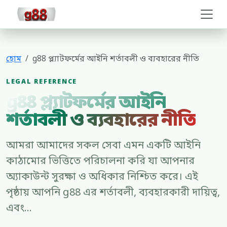
g88
হোম
g88 প্ল্যাটফর্মের আইনি শর্তাবলী ও ব্যবহারের নীতি
LEGAL REFERENCE
g88 প্ল্যাটফর্মের আইনি
শর্তাবলী ও ব্যবহারের নীতি
আমরা আমাদের সকল সেবা এমন একটি আইনি
কাঠামোর ভিত্তিতে পরিচালনা করি যা আপনার
অ্যাকাউন্ট সুরক্ষা ও অধিকার নিশ্চিত করে। এই
পৃষ্ঠায় আপনি g88 এর শর্তাবলী, ব্যবহারকারী দায়িত্ব,
এবং...