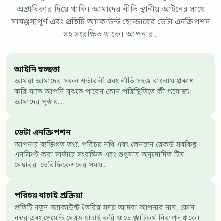
অগ্রাধিকার দিয়ে থাকি। আমাদের নীতি স্থানীয় আইনের সাথে
সামঞ্জস্যপূর্ণ এবং প্রতিটি অ্যাকাউন্ট হোল্ডারের ডেটা এনক্রিপশন
সহ সংরক্ষিত থাকে। আপনার...
আইনি স্বচ্ছতা
আমরা আমাদের সকল শর্তাবলী এবং নীতি সহজ বাংলায় প্রকাশ
করি যাতে আপনি বুঝতে পারেন কোন পরিস্থিতিতে কী প্রযোজ্য।
আমাদের পৃষ্ঠায়...
ডেটা এনক্রিপশন
আপনার ব্যক্তিগত তথ্য, পরিচয় নথি এবং লেনদেন রেকর্ড সবকিছু
এনক্রিপ্ট করা সার্ভারে সংরক্ষিত এবং শুধুমাত্র অনুমোদিত টিম
মেম্বাররা ভেরিফিকেশনের সময়...
পরিচয় যাচাই প্রক্রিয়া
প্রতিটি নতুন অ্যাকাউন্ট তৈরির সময় আমরা আপনার নাম, ফোন
নম্বর এবং পেমেন্ট মেথড যাচাই করি যাতে প্ল্যাটফর্ম নিরাপদ থাকে।