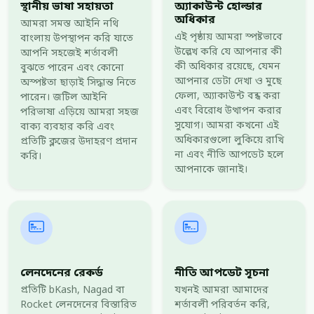
স্থানীয় ভাষা সহায়তা
অ্যাকাউন্ট হোল্ডার
অধিকার
আমরা সমস্ত আইনি নথি
এই পৃষ্ঠায় আমরা স্পষ্টভাবে
বাংলায় উপস্থাপন করি যাতে
উল্লেখ করি যে আপনার কী
আপনি সহজেই শর্তাবলী
কী অধিকার রয়েছে, যেমন
বুঝতে পারেন এবং কোনো
আপনার ডেটা দেখা ও মুছে
অস্পষ্টতা ছাড়াই সিদ্ধান্ত নিতে
ফেলা, অ্যাকাউন্ট বন্ধ করা
পারেন। জটিল আইনি
এবং বিরোধ উত্থাপন করার
পরিভাষা এড়িয়ে আমরা সহজ
সুযোগ। আমরা কখনো এই
বাক্য ব্যবহার করি এবং
অধিকারগুলো লুকিয়ে রাখি
প্রতিটি ক্লজের উদাহরণ প্রদান
না এবং নীতি আপডেট হলে
করি।
আপনাকে জানাই।
লেনদেনের রেকর্ড
নীতি আপডেট সূচনা
প্রতিটি bKash, Nagad বা
যখনই আমরা আমাদের
Rocket লেনদেনের বিস্তারিত
শর্তাবলী পরিবর্তন করি,