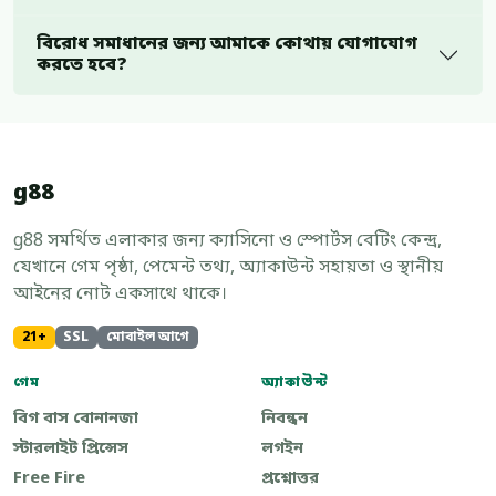
বিরোধ সমাধানের জন্য আমাকে কোথায় যোগাযোগ
করতে হবে?
g88
g88 সমর্থিত এলাকার জন্য ক্যাসিনো ও স্পোর্টস বেটিং কেন্দ্র,
যেখানে গেম পৃষ্ঠা, পেমেন্ট তথ্য, অ্যাকাউন্ট সহায়তা ও স্থানীয়
আইনের নোট একসাথে থাকে।
21+
SSL
মোবাইল আগে
গেম
অ্যাকাউন্ট
বিগ বাস বোনানজা
নিবন্ধন
স্টারলাইট প্রিন্সেস
লগইন
Free Fire
প্রশ্নোত্তর