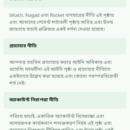
bKash, Nagad এবং Rocket ব্যবহারের নীতি এই পৃষ্ঠায়
এবং আমাদের পেমেন্ট শর্তাবলী পৃষ্ঠায় অভিন্ন এবং উভয়
জায়গায় যাচাই প্রক্রিয়ার একই বর্ণনা দেওয়া হয়েছে।
প্রত্যাহার নীতি
আপনার তহবিল প্রত্যাহার করার আইনি অধিকার এবং
প্রসেসিং সময়সীমা এই আইনি পৃষ্ঠা ও প্রত্যাহার নীতিতে
একইভাবে উল্লেখ করা হয়েছে এবং কোনো পরস্পরবিরোধী
শর্ত নেই।
অ্যাকাউন্ট নিরাপত্তা নীতি
পরিচয় যাচাই, একাধিক অ্যাকাউন্ট নিষেধাজ্ঞা এবং
সন্দেহজনক কার্যকলাপ শনাক্তকরণ নিয়ম এই পৃষ্ঠা এবং