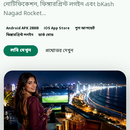
নোটিফিকেশন, ফিঙ্গারপ্রিন্ট লগইন এবং bKash
Nagad Rocket...
Android APK 28MB
iOS App Store
পুশ আপডেট
ফিঙ্গারপ্রিন্ট লগইন
ডার্ক মোড
লবি দেখুন
প্রশ্নোত্তর দেখুন