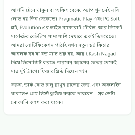
আপনি ট্রেনে থাকুন বা অফিস ব্রেকে, অ্যাপ খুললেই লবি
লোড হয় তিন সেকেন্ডে। Pragmatic Play এবং PG Soft
স্লট, Evolution এর লাইভ ব্যাকারাট টেবিল, আর ক্রিকেট
মার্কেটের বেটস্লিপ পাশাপাশি দেখাবে একই ডিসপ্লেতে।
আমরা নোটিফিকেশন পাঠাই যখন নতুন স্লট ফিচার
আনলক হয় বা বড় ম্যাচ শুরু হয়, আর bKash Nagad
দিয়ে ডিপোজিট করতে পারবেন অ্যাপের ভেতর থেকেই
মাত্র দুই ট্যাপে। ফিঙ্গারপ্রিন্ট দিয়ে লগইন
করুন, ডার্ক মোড চালু রাখুন রাতের জন্য, এবং অফলাইন
থাকলেও গেম লিস্ট ব্রাউজ করতে পারবেন – সব ডেটা
লোকালি ক্যাশ করা থাকে।