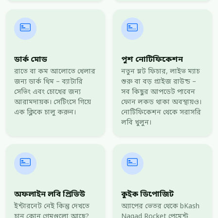
ডার্ক মোড
পুশ নোটিফিকেশন
রাতে বা কম আলোতে খেলার
নতুন স্লট ফিচার, লাইভ ম্যাচ
জন্য ডার্ক থিম – ব্যাটারি
শুরু বা বড় প্রাইজ রাউন্ড –
সেভিং এবং চোখের জন্য
সব কিছুর আপডেট পাবেন
আরামদায়ক। সেটিংসে গিয়ে
ফোন লকড থাকা অবস্থায়ও।
এক ক্লিকে চালু করুন।
নোটিফিকেশন থেকে সরাসরি
লবি খুলুন।
অফলাইন লবি প্রিভিউ
কুইক ডিপোজিট
ইন্টারনেট নেই কিন্তু দেখতে
অ্যাপের ভেতর থেকে bKash
চান কোন গেমগুলো আছে?
Nagad Rocket পেমেন্ট