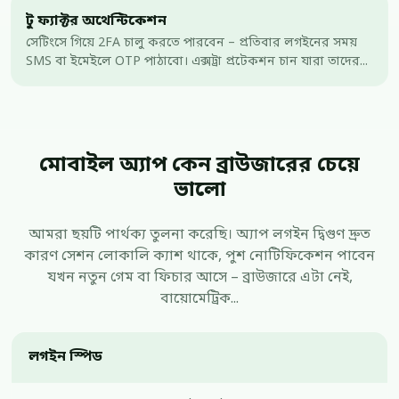
টু ফ্যাক্টর অথেন্টিকেশন
সেটিংসে গিয়ে 2FA চালু করতে পারবেন – প্রতিবার লগইনের সময়
SMS বা ইমেইলে OTP পাঠাবো। এক্সট্রা প্রটেকশন চান যারা তাদের...
মোবাইল অ্যাপ কেন ব্রাউজারের চেয়ে
ভালো
আমরা ছয়টি পার্থক্য তুলনা করেছি। অ্যাপ লগইন দ্বিগুণ দ্রুত
কারণ সেশন লোকালি ক্যাশ থাকে, পুশ নোটিফিকেশন পাবেন
যখন নতুন গেম বা ফিচার আসে – ব্রাউজারে এটা নেই,
বায়োমেট্রিক...
লগইন স্পিড