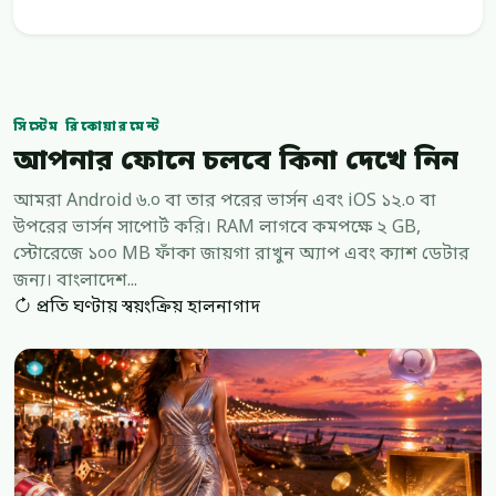
সিস্টেম রিকোয়ারমেন্ট
আপনার ফোনে চলবে কিনা দেখে নিন
আমরা Android ৬.০ বা তার পরের ভার্সন এবং iOS ১২.০ বা
উপরের ভার্সন সাপোর্ট করি। RAM লাগবে কমপক্ষে ২ GB,
স্টোরেজে ১০০ MB ফাঁকা জায়গা রাখুন অ্যাপ এবং ক্যাশ ডেটার
জন্য। বাংলাদেশ...
প্রতি ঘণ্টায় স্বয়ংক্রিয় হালনাগাদ