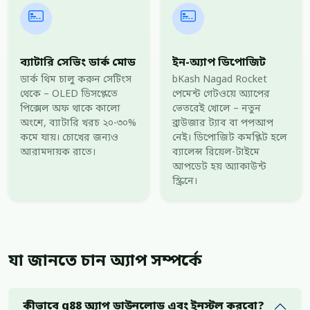
ব্যাটারি সেভিং ডার্ক মোড
ইন-অ্যাপ ডিপোজিট
ডার্ক থিম চালু করুন সেটিংস
bKash Nagad Rocket
থেকে – OLED ডিসপ্লেতে
পেমেন্ট গেটওয়ে অ্যাপের
পিক্সেল অফ থাকে কালো
ভেতরেই খোলে – নতুন
অংশে, ব্যাটারি খরচ ২০-৩০%
ব্রাউজার ট্যাব বা পপআপ
কমে যায়। চোখের জন্যও
নেই। ডিপোজিট কমপ্লিট হলে
আরামদায়ক রাতে।
ব্যালেন্স রিয়েল-টাইমে
আপডেট হয় অ্যাকাউন্ট
স্ক্রিনে।
যা জানতে চান অ্যাপ সম্পর্কে
কীভাবে g88 অ্যাপ ডাউনলোড এবং ইনস্টল করবো?