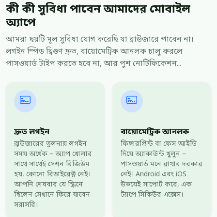
কী কী সুবিধা পাবেন আমাদের মোবাইল
অ্যাপে
আমরা ছয়টি মূল সুবিধা যোগ করেছি যা ব্রাউজারে পাবেন না।
লগইন স্পিড দ্বিগুণ দ্রুত, বায়োমেট্রিক আনলক চালু করলে
পাসওয়ার্ড টাইপ করতে হবে না, আর পুশ নোটিফিকেশন...
দ্রুত লগইন
বায়োমেট্রিক আনলক
ব্রাউজারের তুলনায় লগইন
ফিঙ্গারপ্রিন্ট বা ফেস আইডি
সময় অর্ধেক – অ্যাপ খোলার
দিয়ে অ্যাকাউন্ট খুলুন –
সাথে সাথেই সেশন রিজিউম
পাসওয়ার্ড মনে রাখার দরকার
হয়, কোনো রিডাইরেক্ট নেই।
নেই। Android এবং iOS
আপনি শেষবার যে স্ক্রিনে
উভয়েই সাপোর্ট করে, এক
ছিলেন সেখানে ফিরে যাবেন
ট্যাপে সিকিউর এক্সেস।
সরাসরি।