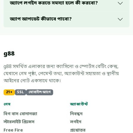
অ্যাপে লগইন করতে সমস্যা হলে কী করবো?
অ্যাপ আপডেট কীভাবে পাবো?
g88
g88 সমর্থিত এলাকার জন্য ক্যাসিনো ও স্পোর্টস বেটিং কেন্দ্র,
যেখানে গেম পৃষ্ঠা, পেমেন্ট তথ্য, অ্যাকাউন্ট সহায়তা ও স্থানীয়
আইনের নোট একসাথে থাকে।
21+
SSL
মোবাইল আগে
গেম
অ্যাকাউন্ট
বিগ বাস বোনানজা
নিবন্ধন
স্টারলাইট প্রিন্সেস
লগইন
Free Fire
প্রশ্নোত্তর