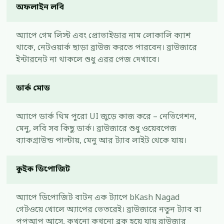
অফলাইন লবি
অ্যাপে গেম লিস্ট এবং প্রোভাইডার নাম লোকালি ক্যাশ
থাকে, নেটওয়ার্ক ছাড়া ব্রাউজ করতে পারবেন। ব্রাউজারে
ইন্টারনেট না থাকলে শুধু এরর পেজ দেখাবে।
ডার্ক মোড
অ্যাপে ডার্ক থিম পুরো UI জুড়ে কাজ করে – নেভিগেশন,
মেনু, লবি সব কিছু ডার্ক। ব্রাউজারে শুধু ওয়েবপেজ
ব্যাকগ্রাউন্ড পাল্টায়, মেনু আর ট্যাব লাইট থেকে যায়।
কুইক ডিপোজিট
অ্যাপে ডিপোজিট বাটন এক ট্যাপে bKash Nagad
গেটওয়ে খোলে অ্যাপের ভেতরেই। ব্রাউজারে নতুন ট্যাব বা
পপআপ আসে, কখনো কখনো ব্লক হয়ে যায় ব্রাউজার