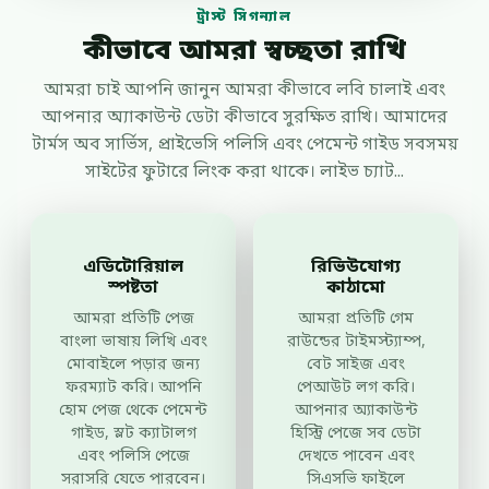
ট্রাস্ট সিগন্যাল
কীভাবে আমরা স্বচ্ছতা রাখি
আমরা চাই আপনি জানুন আমরা কীভাবে লবি চালাই এবং
আপনার অ্যাকাউন্ট ডেটা কীভাবে সুরক্ষিত রাখি। আমাদের
টার্মস অব সার্ভিস, প্রাইভেসি পলিসি এবং পেমেন্ট গাইড সবসময়
সাইটের ফুটারে লিংক করা থাকে। লাইভ চ্যাট...
এডিটোরিয়াল
রিভিউযোগ্য
স্পষ্টতা
কাঠামো
আমরা প্রতিটি পেজ
আমরা প্রতিটি গেম
বাংলা ভাষায় লিখি এবং
রাউন্ডের টাইমস্ট্যাম্প,
মোবাইলে পড়ার জন্য
বেট সাইজ এবং
ফরম্যাট করি। আপনি
পেআউট লগ করি।
হোম পেজ থেকে পেমেন্ট
আপনার অ্যাকাউন্ট
গাইড, স্লট ক্যাটালগ
হিস্ট্রি পেজে সব ডেটা
এবং পলিসি পেজে
দেখতে পাবেন এবং
সরাসরি যেতে পারবেন।
সিএসভি ফাইলে