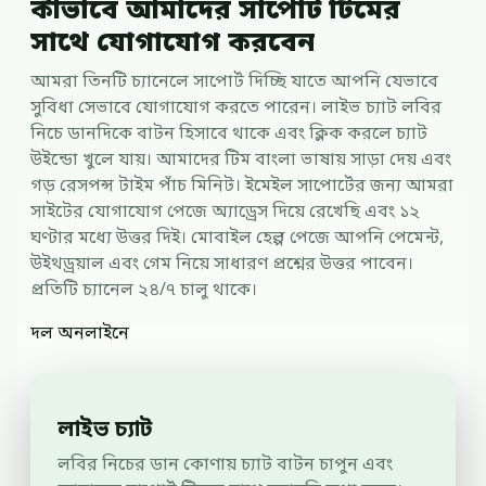
কীভাবে আমাদের সাপোর্ট টিমের
সাথে যোগাযোগ করবেন
আমরা তিনটি চ্যানেলে সাপোর্ট দিচ্ছি যাতে আপনি যেভাবে
সুবিধা সেভাবে যোগাযোগ করতে পারেন। লাইভ চ্যাট লবির
নিচে ডানদিকে বাটন হিসাবে থাকে এবং ক্লিক করলে চ্যাট
উইন্ডো খুলে যায়। আমাদের টিম বাংলা ভাষায় সাড়া দেয় এবং
গড় রেসপন্স টাইম পাঁচ মিনিট। ইমেইল সাপোর্টের জন্য আমরা
সাইটের যোগাযোগ পেজে অ্যাড্রেস দিয়ে রেখেছি এবং ১২
ঘণ্টার মধ্যে উত্তর দিই। মোবাইল হেল্প পেজে আপনি পেমেন্ট,
উইথড্রয়াল এবং গেম নিয়ে সাধারণ প্রশ্নের উত্তর পাবেন।
প্রতিটি চ্যানেল ২৪/৭ চালু থাকে।
দল অনলাইনে
লাইভ চ্যাট
লবির নিচের ডান কোণায় চ্যাট বাটন চাপুন এবং