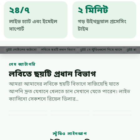
২৪/৭
২ মিনিট
লাইভ চ্যাট এবং ইমেইল
গড় উইথড্রয়াল প্রসেসিং
সাপোর্ট
টাইম
g88 পোর্টালের কাঠামো
লবিতে ছয়টি প্রধান বিভাগ
g88 যে স্টুডিওগুলো নিয়ে আসে
g88 প্ল্য
গেম ক্যাটাগরি
লবিতে ছয়টি প্রধান বিভাগ
আমরা আমাদের লবিকে ছয়টি বিভাগে সাজিয়েছি যাতে
আপনি দ্রুত যেখানে খেলতে চান সেখানে যেতে পারেন। লাইভ
ক্যাসিনো সেকশনে রিয়েল ডিলার...
লাইভ ক্যাসিনো
স্লট গেম
স্পোর্টস বেটিং
আর্কেড
বিঙ্গো রুম
ক্র্যাশ গেম
HOT
NEW
LIVE
TOP
FAV
PRO
স্টুডিও লাইনআপ