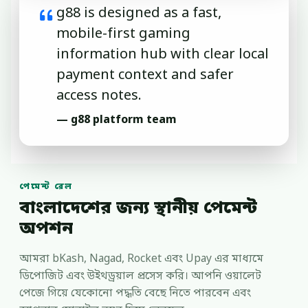
g88 is designed as a fast,
mobile-first gaming
information hub with clear local
payment context and safer
access notes.
— g88 platform team
পেমেন্ট রেল
বাংলাদেশের জন্য স্থানীয় পেমেন্ট
অপশন
আমরা bKash, Nagad, Rocket এবং Upay এর মাধ্যমে
ডিপোজিট এবং উইথড্রয়াল প্রসেস করি। আপনি ওয়ালেট
পেজে গিয়ে যেকোনো পদ্ধতি বেছে নিতে পারবেন এবং