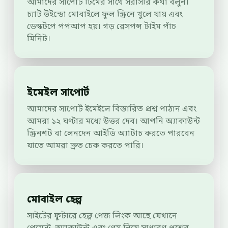
আমাদের সাপোর্ট টিমের সাথে সরাসরি কথা বলুন।
চ্যাট উইন্ডো মোবাইলে ফুল স্ক্রিনে খুলে যায় এবং
ডেস্কটপে পপআপ হয়। গড় রেসপন্স টাইম পাঁচ
মিনিট।
ইমেইল সাপোর্ট
আমাদের সাপোর্ট ইমেইলে বিস্তারিত প্রশ্ন পাঠান এবং
আমরা ১২ ঘণ্টার মধ্যে উত্তর দেব। আপনি অ্যাকাউন্ট
স্ক্রিনশট বা লেনদেন আইডি অ্যাটাচ করতে পারবেন
যাতে আমরা দ্রুত চেক করতে পারি।
মোবাইল হেল্প
সাইটের ফুটারে হেল্প পেজ লিংক আছে যেখানে