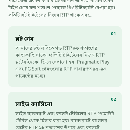
পার্সেন্টেজ প্রকাশ করি যাতে আপনি জানতে পারেন কোন
টাইপ গেমে কত শতাংশ পেব্যাক থিওরিটিক্যালি দেওয়া হয়।
প্রতিটি স্লট টাইটেলের নিজস্ব RTP থাকে এবং...
01
স্লট গেম
আমাদের স্লট লবিতে গড় RTP ৯৬ শতাংশের
কাছাকাছি থাকে। প্রতিটি টাইটেলের নিজস্ব RTP
স্লটের ইনফো স্ক্রিনে দেখানো হয়। Pragmatic Play
এবং PG Soft গেমগুলোর RTP সাধারণত ৯৫–৯৭
পার্সেন্টের মধ্যে।
02
লাইভ ক্যাসিনো
লাইভ ব্যাকারাট এবং রুলেট টেবিলের RTP পেআউট
টেবিল থেকে হিসাব করা হয়। ব্যাকারাটে ব্যাংকার
বেটের RTP ৯৮ শতাংশের উপরে এবং রুলেটে