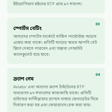
ইউরোপিয়ান হুইলের RTP প্রায় ৯৭ শতাংশ।
03
স্পোর্টস বেটিং
আমাদের স্পোর্টস মার্কেটে মার্জিন পার্সেন্টেজ অডসে
এম্বেড করা থাকে। প্রতিটি ম্যাচের অডস আপনি বেট
স্লিপে দেখতে পারবেন এবং সম্ভাব্য পেআউট
ক্যালকুলেট হয়ে যাবে।
04
ক্র্যাশ গেম
Aviator এবং অন্যান্য ক্র্যাশ টাইটেলের RTP
সাধারণত ৯৭ শতাংশের কাছাকাছি থাকে। প্রতিটি
রাউন্ডের মাল্টিপ্লায়ার র‌্যান্ডম নাম্বার জেনারেটর দিয়ে
নির্ধারণ করা হয় এবং ফেয়ারনেস চেক করা যায়।