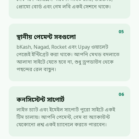
প্রোমো বোর্ড এবং গেম লবি একই সেশনে থাকে।
05
স্থানীয় পেমেন্ট সবগুলো
bKash, Nagad, Rocket এবং Upay ওয়ালেট
পেজেই ইন্টিগ্রেট করা থাকে। আপনি মেথড বদলাতে
আলাদা সাইটে যেতে হবে না, শুধু ড্রপডাউন থেকে
পছন্দের রেল বাছুন।
06
কনসিস্টেন্ট সাপোর্ট
লাইভ চ্যাট এবং ইমেইল সাপোর্ট পুরো সাইটে একই
টিম চালায়। আপনি পেমেন্ট, গেম বা অ্যাকাউন্ট
যেকোনো প্রশ্ন একই চ্যানেলে করতে পারবেন।