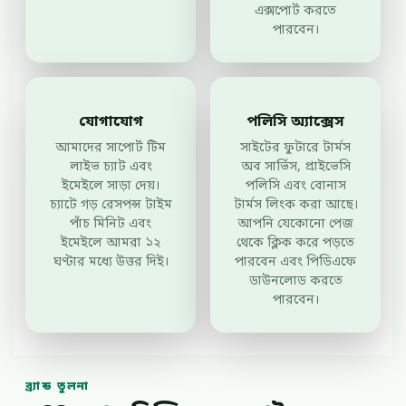
এক্সপোর্ট করতে
পারবেন।
যোগাযোগ
পলিসি অ্যাক্সেস
আমাদের সাপোর্ট টিম
সাইটের ফুটারে টার্মস
লাইভ চ্যাট এবং
অব সার্ভিস, প্রাইভেসি
ইমেইলে সাড়া দেয়।
পলিসি এবং বোনাস
চ্যাটে গড় রেসপন্স টাইম
টার্মস লিংক করা আছে।
পাঁচ মিনিট এবং
আপনি যেকোনো পেজ
ইমেইলে আমরা ১২
থেকে ক্লিক করে পড়তে
ঘণ্টার মধ্যে উত্তর দিই।
পারবেন এবং পিডিএফে
ডাউনলোড করতে
পারবেন।
ব্র্যান্ড তুলনা