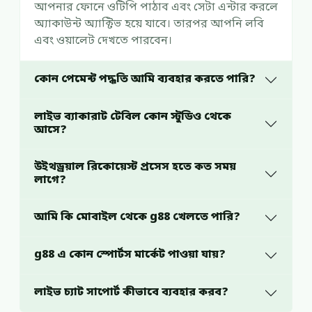
আপনার ফোনে ওটিপি পাঠাব এবং সেটা এন্টার করলে
অ্যাকাউন্ট অ্যাক্টিভ হয়ে যাবে। তারপর আপনি লবি
এবং ওয়ালেট দেখতে পারবেন।
কোন পেমেন্ট পদ্ধতি আমি ব্যবহার করতে পারি?
লাইভ ব্যাকারাট টেবিল কোন স্টুডিও থেকে
আসে?
উইথড্রয়াল রিকোয়েস্ট প্রসেস হতে কত সময়
লাগে?
আমি কি মোবাইল থেকে g88 খেলতে পারি?
g88 এ কোন স্পোর্টস মার্কেট পাওয়া যায়?
লাইভ চ্যাট সাপোর্ট কীভাবে ব্যবহার করব?