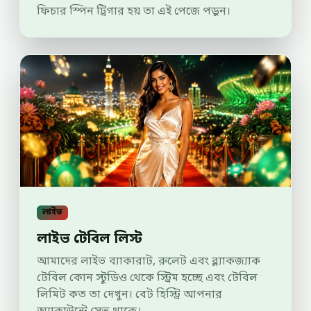
ফিচার স্পিন ট্রিগার হয় তা এই পেজে পড়ুন।
লাইভ
লাইভ টেবিল লিস্ট
আমাদের লাইভ ব্যাকারাট, রুলেট এবং ব্ল্যাকজ্যাক
টেবিল কোন স্টুডিও থেকে স্ট্রিম হচ্ছে এবং টেবিল
লিমিট কত তা দেখুন। বেট হিস্ট্রি আপনার